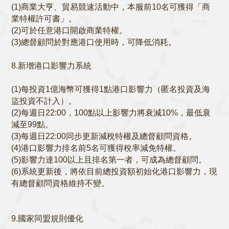
(1)商業大亨、貿易競速活動中，本服前10名可獲得「商
業特權許可書」。
(2)可於任意港口開啟商業特權。
(3)總督顧問於對應港口使用時，可降低消耗。
8.新增港口影響力系統
(1)每投資1億海幣可獲得1點港口影響力（匿名投資及海
盜投資不計入）。
(2)每週日22:00，100點以上影響力將衰減10%，最低衰
減至99點。
(3)每週日22:00同步更新減稅特權及總督顧問資格。
(4)港口影響力排名前5名可獲得稅率減免特權。
(5)影響力達100以上且排名第一者，可成為總督顧問。
(6)系統更新後，將依目前總投資額初始化港口影響力，現
有總督顧問資格維持不變。
9.國家同盟規則優化