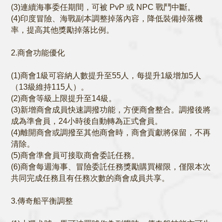
(3)連續海事委任期間，可被 PvP 或 NPC 戰鬥中斷。
(4)印度冒險、海戰副本調整掉落內容，降低裝備掉落機
率，提高其他獎勵掉落比例。
2.商會功能優化
(1)商會1級可容納人數提升至55人，每提升1級增加5人
（13級維持115人）。
(2)商會等級上限提升至14級。
(3)新增商會成員快速調撥功能，方便商會整合。調撥後將
成為準會員，24小時後自動轉為正式會員。
(4)離開商會或調撥至其他商會時，商會貢獻將保留，不再
清除。
(5)商會準會員可接取商會委託任務。
(6)商會每週海事、冒險委託任務獎勵購買權限，僅限本次
共同完成任務且有任務次數的商會成員共享。
3.傳奇船平衡調整