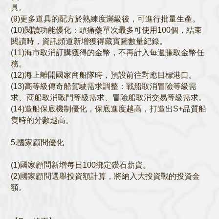
具。
(9)更多道具的配方於熟練度滿級後，可進行批量生產。
(10)閱讀功能優化：頭痛藥單次最多可使用100個，結束
閱讀時，資訊頻道新增獲得藏寶圖數量紀錄。
(11)海市取消訂購獲得的金幣，不再計入每週賺取金幣任
務。
(12)海上離開國家商船隊時，預設前往對應目標港口。
(13)高等級傳奇船駕駛需求調整：戰船取消冒險等級需
求、商船取消戰鬥等級需求、冒險船取消交易等級需求。
(14)造船保底機制優化，保底進度越高，打造出S+品質船
隻時的分數越高。
5.國家顧問優化
(1)國家顧問新增每日100綁定鑽石薪資。
(2)國家顧問選舉投資額計算，將納入大投資戰的投資金
額。