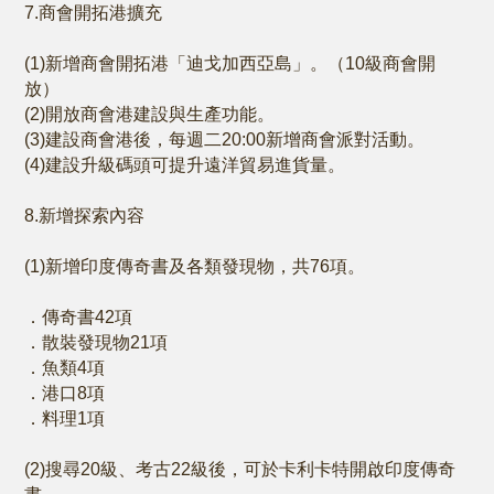
7.商會開拓港擴充
(1)新增商會開拓港「迪戈加西亞島」。（10級商會開
放）
(2)開放商會港建設與生產功能。
(3)建設商會港後，每週二20:00新增商會派對活動。
(4)建設升級碼頭可提升遠洋貿易進貨量。
8.新增探索內容
(1)新增印度傳奇書及各類發現物，共76項。
．傳奇書42項
．散裝發現物21項
．魚類4項
．港口8項
．料理1項
(2)搜尋20級、考古22級後，可於卡利卡特開啟印度傳奇