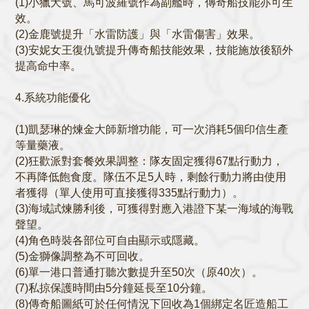
(1)小獵犬號、馬可波羅號作為副艦時，傳奇船技能亦可生
效。
(2)金鹿號提升「水雷防護」與「水雷傷害」效果。
(3)安妮女王復仇號提升傳奇船技能效果，技能施放後額外
提高命中率。
4.系統功能優化
(1)凱瑟琳的煉金大師新增功能，可一次消耗5個印信生產
等量藥液。
(2)狂歡派對套餐效果調整：隊友固定獲得67點行動力，
不再降低飽食度。隊伍不足5人時，剩餘行動力將由使用
者獲得（單人使用可直接獲得335點行動力）。
(3)海域試煉勝利後，可獲得對應入港證下某一海域的海戰
聲望。
(4)角色時裝各部位可自由顯示或隱藏。
(5)金獅像調整為不可回收。
(6)單一港口普通打聽次數提升至50次（原40次）。
(7)私掠保護時間由5分鐘延長至10分鐘。
(8)傳奇船圖紙可於任何情況下回收為1個綁定名匠造船工