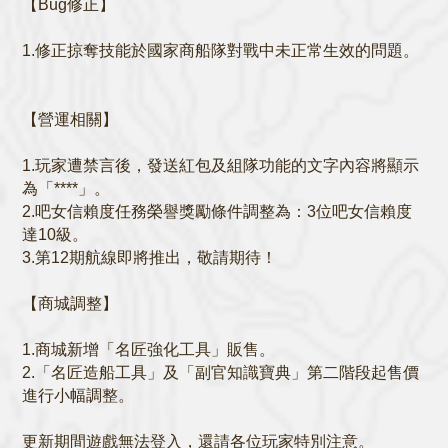
【Bug修正】
1.修正掠奪技能於國家商船隊對戰中未正常生效的問題。
【營運相關】
1.玩家遭禁言後，發送紅包及組隊功能的文字內容將顯示
為「****」。
2.吧女信賴度任務榮譽獎勵條件調整為：3位吧女信賴度
達10級。
3.第12期航線即將推出，敬請期待！
【商城調整】
1.商城新增「名匠強化工具」販售。
2.「名匠造船工具」及「副官知識寶典」第二階段起售價
進行小幅調整。
更新期間遊戲無法登入，還請各位玩家特別注意。