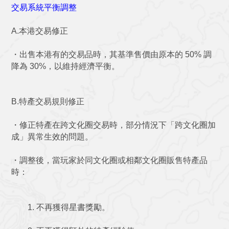
交易系統平衡調整
A.本港交易修正
・出售本港有的交易品時，其基準售價由原本的 50% 調
降為 30%，以維持經濟平衡。
B.特產交易規則修正
・修正特產在跨文化圈交易時，部分情況下「跨文化圈加
成」異常生效的問題。
・調整後，當玩家於同文化圈或相鄰文化圈販售特產品
時：
1. 不再獲得星書獎勵。