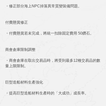
・修正部分海上NPC掉落異常質變裝備問題。
付費懸賞修正
・付費懸賞若未完成，將統一扣除固定費用 50鑽石。
商會倉庫限制調整
・商會倉庫在取出交易品時，將受到最多12種交易品的數
量上限限制。
巨型造船材料生產強化
・提高巨型造船材料生產時的「大成功」成長率。