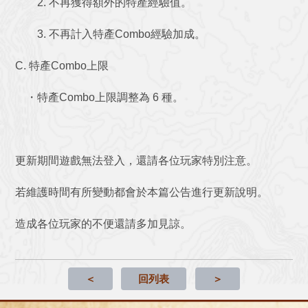
2. 不再獲得額外的特產經驗值。
3. 不再計入特產Combo經驗加成。
C. 特產Combo上限
・特產Combo上限調整為 6 種。
更新期間遊戲無法登入，還請各位玩家特別注意。
若維護時間有所變動都會於本篇公告進行更新說明。
造成各位玩家的不便還請多加見諒。
＜
回列表
＞