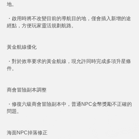
地。
・啟用時將不改變目前的導航目的地，僅會插入新增的途
經點，方便玩家靈活規劃航路。
黃金航線優化
・對於效率要求的黃金航線，現允許同時完成多項升星條
件。
商會冒險副本調整
・修復六級商會冒險副本中，普通NPC金幣獎勵不正確的
問題。
海面NPC掉落修正