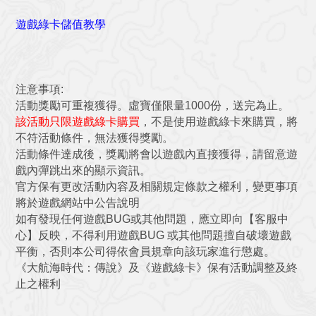
遊戲綠卡儲值教學
注意事項:
活動獎勵可重複獲得。虛寶僅限量1000份，送完為止。
該活動只限遊戲綠卡購買
，不是使用遊戲綠卡來購買，將
不符活動條件，無法獲得獎勵。
活動條件達成後，獎勵將會以遊戲內直接獲得，請留意遊
戲內彈跳出來的顯示資訊。
官方保有更改活動內容及相關規定條款之權利，變更事項
將於遊戲網站中公告說明
如有發現任何遊戲BUG或其他問題，應立即向【客服中
心】反映，不得利用遊戲BUG 或其他問題擅自破壞遊戲
平衡，否則本公司得依會員規章向該玩家進行懲處。
《大航海時代：傳說》及《遊戲綠卡》保有活動調整及終
止之權利