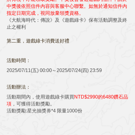
中獎後依照信件內容與客服中心聯繫。如無於通知信件內
指定日期完成，視同放棄領獎資格。
《大航海時代：傳說》及《遊戲綠卡》保有活動調整及終
止之權利
第二重，
遊戲綠卡消費送好禮
活動時間：
2025/07/11(五) 00:00～2025/07/24(四) 23:59
活動辦法：
活動期間內，使用遊戲綠卡購買
NTD$2990的6480鑽石品
項
，可獲得活動獎勵。
活動獎勵:星光抽獎券*4 限量1000份