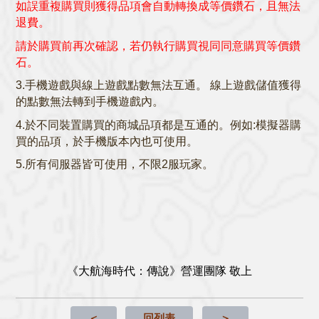
如誤重複購買則獲得品項會自動轉換成等價鑽石，且無法
退費。
請於購買前再次確認，若仍執行購買視同同意購買等價鑽
石。
3.手機遊戲與線上遊戲點數無法互通。 線上遊戲儲值獲得
的點數無法轉到手機遊戲內。
4.於不同裝置購買的
商城品項
都是互通的。例如:模擬器購
買的品項，於手機版本內也可使用。
5.所有伺服器皆可使用，不限2服玩家。
《大航海時代：傳說》營運團隊 敬上
＜
回列表
＞