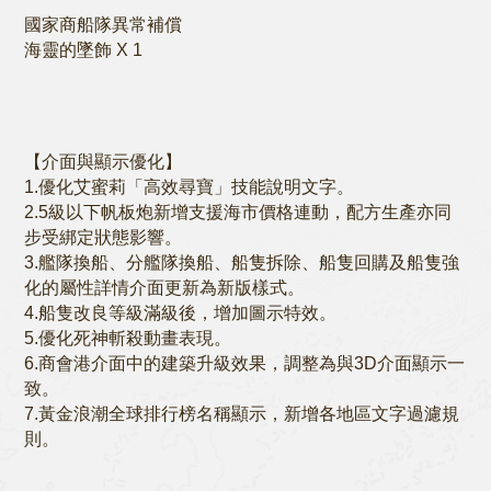
國家商船隊異常補償
海靈的墜飾 X 1
【介面與顯示優化】
1.優化艾蜜莉「高效尋寶」技能說明文字。
2.5級以下帆板炮新增支援海市價格連動，配方生產亦同
步受綁定狀態影響。
3.艦隊換船、分艦隊換船、船隻拆除、船隻回購及船隻強
化的屬性詳情介面更新為新版樣式。
4.船隻改良等級滿級後，增加圖示特效。
5.優化死神斬殺動畫表現。
6.商會港介面中的建築升級效果，調整為與3D介面顯示一
致。
7.黃金浪潮全球排行榜名稱顯示，新增各地區文字過濾規
則。