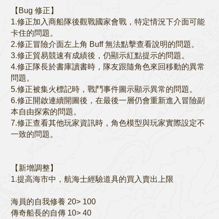
【Bug 修正】
1.修正加入商船隊後觀戰國家會戰，特定情況下介面可能
卡住的問題。
2.修正冒險介面左上角 Buff 無法點擊查看說明的問題。
3.修正貿易競速有成績後，仍顯示紅點提示的問題。
4.修正隊長於書庫讀書時，隊友跟隨角色來回移動的異常
問題。
5.修正被集火標記時，戰鬥事件圖示顯示異常的問題。
6.修正開啟連續開圖後，在最後一層仍會重新進入冒險副
本自由探索的問題。
7.修正查看其他玩家資訊時，角色模型與玩家實際設定不
一致的問題。
【新增調整】
1.提高海市中，航海士經驗道具的買入賣出上限
海員的自我修養 20> 100
傳奇船長的自傳 10> 40