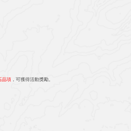
鑽石品項
，可獲得活動獎勵。