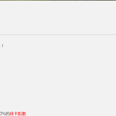
享！
0%的
綠卡點數