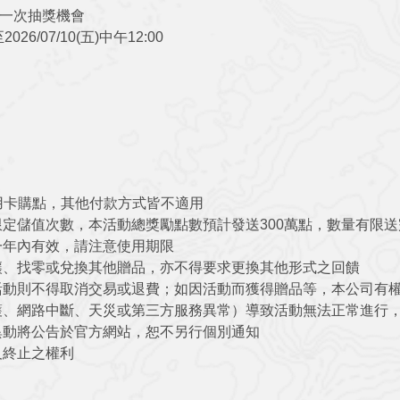
得一次抽獎機會
26/07/10(五)中午12:00
用卡購點，其他付款方式皆不適用
定儲值次數，本活動總獎勵點數預計發送300萬點，數量有限送
一年內有效，請注意使用期限
讓、找零或兌換其他贈品，亦不得要求更換其他形式之回饋
活動則不得取消交易或退費；如因活動而獲得贈品等，本公司有
護、網路中斷、天災或第三方服務異常）導致活動無法正常進行
異動將公告於官方網站，恕不另行個別通知
及終止之權利