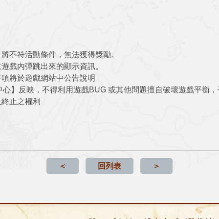
。
，將不符活動條件，無法獲得獎勵。
意遊戲內彈跳出來的顯示資訊。
事項將於遊戲網站中公告說明
中心】反映，不得利用遊戲BUG 或其他問題擅自破壞遊戲平衡
及終止之權利
＜
回列表
＞