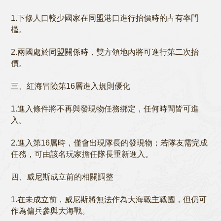
1.下修人口較少國家在同盟港口進行抬價時的占有率門
檻。
2.兩國處於同盟關係時，雙方領地內將可進行第二次抬
價。
三、紅海冒險第16層進入規則優化
1.進入條件將不再與發現物任務綁定，任何時間皆可進
入。
2.進入第16層時，僅會出現隊長的發現物；若隊友需完成
任務，可由該名玩家擔任隊長重新進入。
四、威尼斯成立前的相關調整
1.在未成立前，威尼斯將無法作為大海戰主戰國，但仍可
作為傭兵參與大海戰。