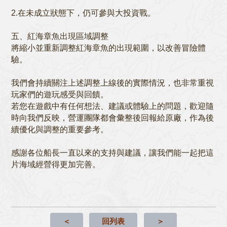
2.在未成立狀態下，仍可參與大投資戰。
五、紅海章魚出現區域調整
將縮小並重新調整紅海章魚的出現範圍，以改善冒險體
驗。
我們會持續關注上述調整上線後的實際情況，也非常重視
玩家們的遊玩感受與回饋。
若您在遊戲中有任何想法、建議或體驗上的問題，歡迎隨
時向我們反映，營運團隊都會彙整後回報給原廠，作為後
續優化與調整的重要參考。
感謝各位船長一直以來的支持與建議，讓我們能一起把這
片海域經營得更加完善。
＜
回列表
＞