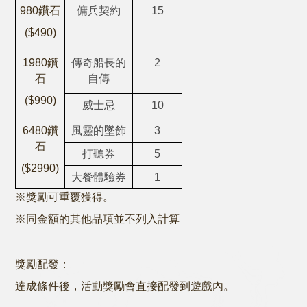
980鑽石
傭兵契約
15
($490)
1980鑽
傳奇船長的
2
石
自傳
($990)
威士忌
10
6480鑽
風靈的墜飾
3
石
打聽券
5
($2990)
大餐體驗券
1
※獎勵可重覆獲得。
※同金額的其他品項並不列入計算
獎勵配發
：
達成條件後，活動獎勵會直接配發到遊戲內。