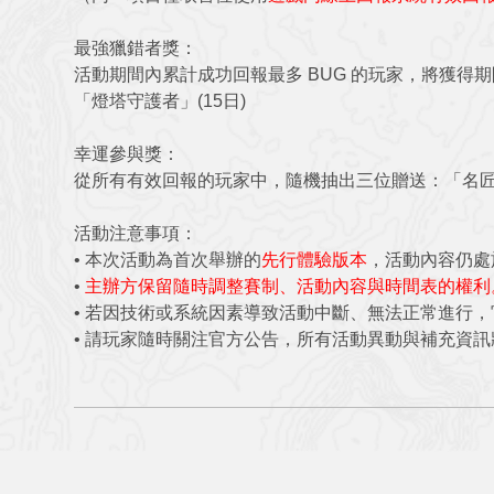
最強獵錯者獎：
活動期間內累計成功回報最多 BUG 的玩家，將獲得
「燈塔守護者」(15日)
幸運參與獎：
從所有有效回報的玩家中，隨機抽出三位贈送：「名匠造
活動注意事項：
•
本次活動為首次舉辦的
先行體驗版本
，活動內容仍處
•
主辦方保留隨時調整賽制、活動內容與時間表的權利
•
若因技術或系統因素導致活動中斷、無法正常進行，
•
請玩家隨時關注官方公告，所有活動異動與補充資訊