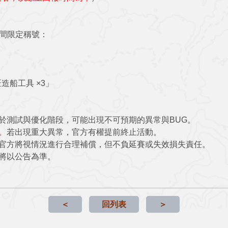
期間限定稱號：
船工具 ×3」
於測試與優化階段，可能出現不可預期的異常與BUG。
。
若出現重大異常，官方有權提前終止活動。
官方將視情況進行合理補償，但不負延賽或失效損失責任
。
將以公告為準。
＜
回列表
＞