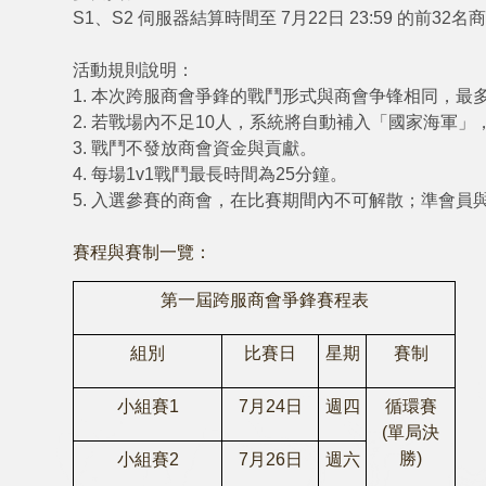
S1、S2 伺服器結算時間至 7月22日 23:59 的前3
活動規則說明：
1.
本次跨服商會爭鋒的戰鬥形式與商會争锋相同，最多
2.
若戰場內不足10人，系統將自動補入「國家海軍」
3.
戰鬥不發放商會資金與貢獻。
4.
每場1v1戰鬥最長時間為25分鐘。
5.
入選參賽的商會，在比賽期間內不可解散；準會員與
賽程與賽制一覽：
第一屆跨服商會爭鋒賽程表
組別
比賽日
星期
賽制
小組賽1
7月24日
週四
循環賽
(單局決
勝)
小組賽2
7月26日
週六