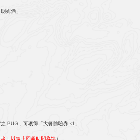
「朗姆酒」
）
 BUG，可獲得「大餐體驗券 ×1」
報者，以線上回報時間為準
）