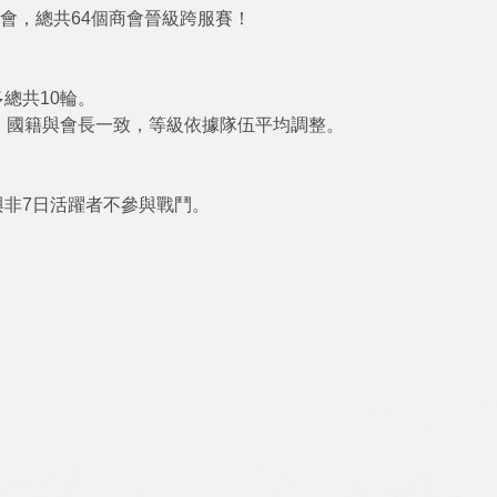
2名商會，總共64個商會晉級跨服賽！
總共10輪。
，國籍與會長一致，等級依據隊伍平均調整。
非7日活躍者不參與戰鬥。