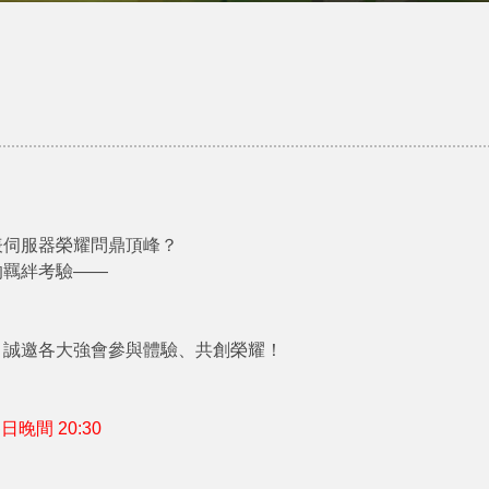
表伺服器榮耀問鼎頂峰？
的羈絆考驗——
，誠邀各大強會參與體驗、共創榮耀！
晚間 20:30