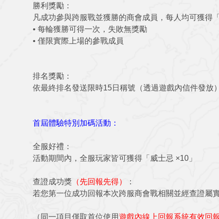
勝利獎勵：
凡成功參與跨服戰並獲勝的商會成員，每人均可獲得
•
每輪獲勝可得一次，失敗無獎勵
•
僅限實際上場的參戰成員
排名獎勵：
依最終排名發送限時15日稱號（透過遊戲內信件發放
首屆體驗特別加碼活動：
全服好禮：
活動期間內，全服玩家皆可獲得「威士忌 ×10」
查證成功獎
（先回報先得）
：
若您第一位成功回報本次跨服商會戰相關並經查證屬實之
（同一項目僅取首位使用
遊戲內線上回報系統有效回