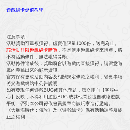
遊戲綠卡儲值教學
注意事項:
活動獎勵可重複獲得。虛寶僅限量1000份，送完為止。
該活動只限遊戲綠卡購買
，不是使用遊戲綠卡來購買，將
不符活動條件，無法獲得獎勵。
活動條件達成後，獎勵將會以遊戲內直接獲得，請留意遊
戲內彈跳出來的顯示資訊。
官方保有更改活動內容及相關規定條款之權利，變更事項
將於遊戲網站中公告說明
如有發現任何遊戲BUG或其他問題，應立即向【客服中
心】反映，不得利用遊戲BUG 或其他問題擅自破壞遊戲
平衡，否則本公司得依會員規章向該玩家進行懲處。
《大航海時代：傳說》及《遊戲綠卡》保有活動調整及終
止之權利