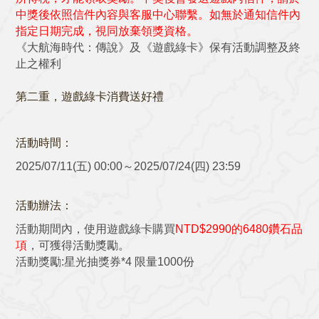
中獎後依照信件內容與客服中心聯繫。如無於通知信件內
指定日期完成，視同放棄領獎資格。
《大航海時代：傳說》及《遊戲綠卡》保有活動調整及終
止之權利
第二重，
遊戲綠卡消費送好禮
活動時間：
2025/07/11(五) 00:00～2025/07/24(四) 23:59
活動辦法：
活動期間內，使用遊戲綠卡購買
NTD$2990的6480鑽石品
項
，可獲得活動獎勵。
活動獎勵:星光抽獎券*4 限量1000份