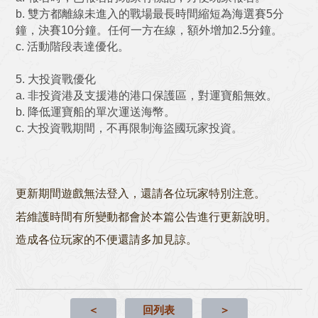
b. 雙方都離線未進入的戰場最長時間縮短為海選賽5分
鐘，決賽10分鐘。任何一方在線，額外增加2.5分鐘。
c. 活動階段表達優化。
5. 大投資戰優化
a. 非投資港及支援港的港口保護區，對運寶船無效。
b. 降低運寶船的單次運送海幣。
c. 大投資戰期間，不再限制海盜國玩家投資。
更新期間遊戲無法登入，還請各位玩家特別注意。
若維護時間有所變動都會於本篇公告進行更新說明。
造成各位玩家的不便還請多加見諒。
＜
回列表
＞