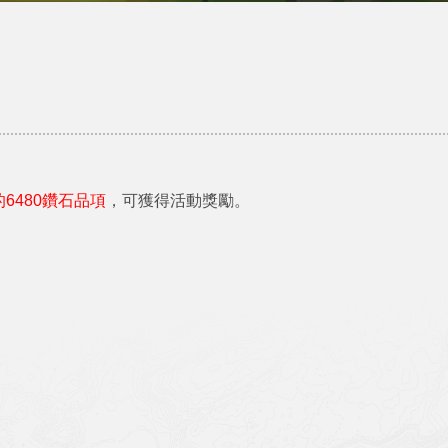
的6480鑽石品項
，可獲得活動獎勵。