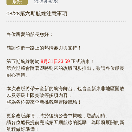
系統
2025/08/28
08/28第六期航線注意事項
各位親愛的船長您好：
感謝你們一路上的熱情參與與支持！
第五期航線將於
8月31日23:59
正式結束！
第六期將會隨著即將到來的改版同步推出，敬請各位船長
耐心等待。
本次改版將帶來全新的航海舞台，包含全新東非地區開放
以及等級上限突破等多項內容，
將為各位帶來全新挑戰與冒險體驗！
更多改版詳情，將於後續公告中揭曉，敬請期待。
請各位船長提前完成第五期航線的獎勵，為即將展開的新
航程做好準備！